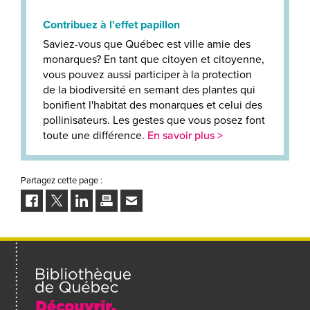
Contribuez à l'effet papillon
Saviez-vous que Québec est ville amie des
monarques? En tant que citoyen et citoyenne,
vous pouvez aussi participer à la protection
de la biodiversité en semant des plantes qui
bonifient l'habitat des monarques et celui des
pollinisateurs. Les gestes que vous posez font
toute une différence.
En savoir plus >
Partagez cette page :
Facebook
Twitter
LinkedIn
Imprimer
Envoyer
à
un
ami