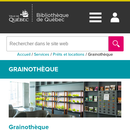
Accueil
/
Services
/
Prêts et locations
/
Grainothèque
GRAINOTHÈQUE
Grainothèque