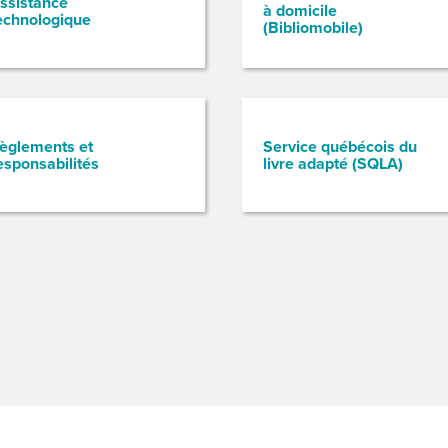
ssistance
à domicile
echnologique
(Bibliomobile)
èglements et
Service québécois du
esponsabilités
livre adapté (SQLA)