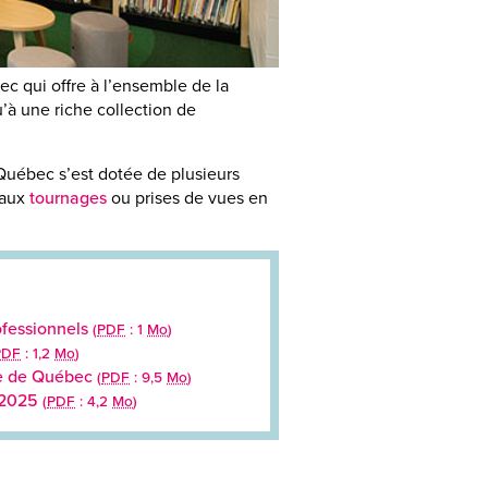
c qui offre à l’ensemble de la
’à une riche collection de
Québec s’est dotée de plusieurs
 aux
tournages
ou prises de vues en
rofessionnels
(
PDF
: 1
Mo
)
PDF
: 1,2
Mo
)
que de Québec
(
PDF
: 9,5
Mo
)
1-2025
(
PDF
: 4,2
Mo
)