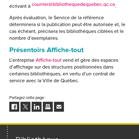
courrier@bibliothequedequebec.qc.ca
écrivant à
.
Après évaluation, le Service de la référence
déterminera si la publication peut être autorisée et, le
cas échéant, précisera les bibliothèques ciblées et le
nombre d’exemplaires.
Présentoirs Affiche-tout
L’entreprise
Affiche-tout
vend et gère des espaces
d’affichage sur des structures positionnées dans
certaines bibliothèques, en vertu d’un contrat de
service avec la Ville de Québec.
Partagez cette page :
Facebook
Twitter
LinkedIn
Imprimer
Envoyer
à
un
ami