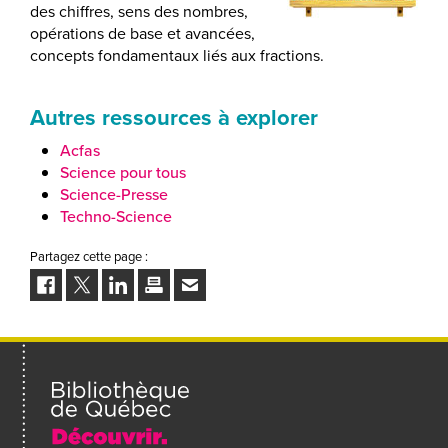
des chiffres, sens des nombres,
opérations de base et avancées,
concepts fondamentaux liés aux fractions.
Autres ressources à explorer
Acfas
Science pour tous
Science-Presse
Techno-Science
Partagez cette page :
Facebook
Twitter
LinkedIn
Imprimer
Envoyer
à
un
ami