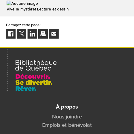
Vive le mystère! Lecture et dessin
Partagez cette page :
Facebook
Twitter
LinkedIn
Imprimer
Envoyer
à
un
ami
À propos
Nous joindre
Emplois et bénévolat