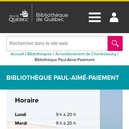
Accueil
/
Bibliothèques
/
Arrondissement de Charlesbourg
/
Bibliothèque Paul-Aimé-Paiement
BIBLIOTHÈQUE PAUL-AIMÉ-PAIEMENT
Horaire
Lundi
9 h à 20 h
Mardi
9 h à 20 h