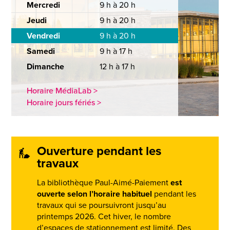
Mercredi
9 h à 20 h
Jeudi
9 h à 20 h
Vendredi
9 h à 20 h
Samedi
9 h à 17 h
Dimanche
12 h à 17 h
Horaire MédiaLab >
Horaire jours fériés >
Ouverture pendant les
travaux
La bibliothèque Paul-Aimé-Paiement
est
ouverte selon l’horaire habituel
pendant les
travaux qui se poursuivront jusqu’au
printemps 2026. Cet hiver, le nombre
d’espaces de stationnement est limité. Des