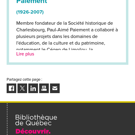
Paiement
(1926-2007)
Membre fondateur de la Société historique de
Charlesbourg, Paul-Aimé Paiement a collaboré à
plusieurs projets dans les domaines de
l'éducation, de la culture et du patrimoine,
notamment le Cégep de Limoilou, la
Lire plus
Bibliothèque de Charlesbourg et le Moulin des
Jésuites.
À l'origine de l'implantation de la première
Partagez cette page :
Bibliothèque de Charlesbourg, Paul-Aimé
Facebook
Twitter
LinkedIn
Imprimer
Envoyer
Paiement a apporté une contribution majeure
dans le dossier d'agrandissement de la
à
bibliothèque en 2006.
un
ami
Peu de temps avant son décès, il a reçu le
mérite de l'Engagement exceptionnel décerné
lors du Mérite bénévole de l'arrondissement de
Charlesbourg. Monsieur Paiement est décédé le