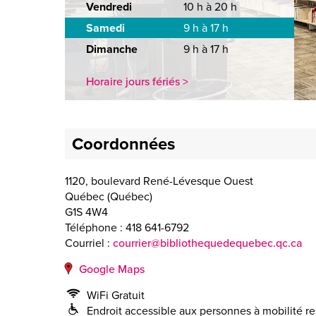
Vendredi
10 h à 20 h
Samedi
9 h à 17 h
Dimanche
9 h à 17 h
Horaire jours fériés >
Coordonnées
1120, boulevard René-Lévesque Ouest
Québec
(
Québec
)
G1S 4W4
Téléphone :
418 641-6792
Courriel :
courrier@bibliothequedequebec.qc.ca
Google Maps
WiFi Gratuit
Endroit accessible aux personnes à mobilité re