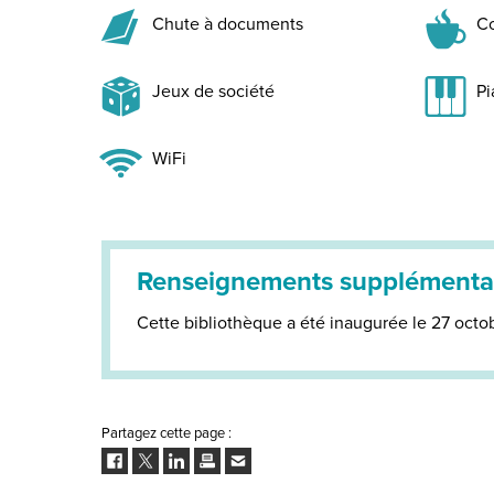
Chute à documents
Co
Jeux de société
Pi
WiFi
Renseignements supplémenta
Cette bibliothèque a été inaugurée le 27 octo
Partagez cette page :
Facebook
Twitter
LinkedIn
Imprimer
Envoyer
à