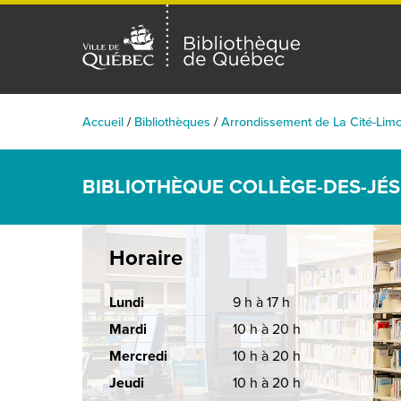
Accueil
/
Bibliothèques
/
Arrondissement de La Cité-Limo
BIBLIOTHÈQUE COLLÈGE-DES-JÉS
Horaire
Lundi
9 h à 17 h
Mardi
10 h à 20 h
Mercredi
10 h à 20 h
Jeudi
10 h à 20 h