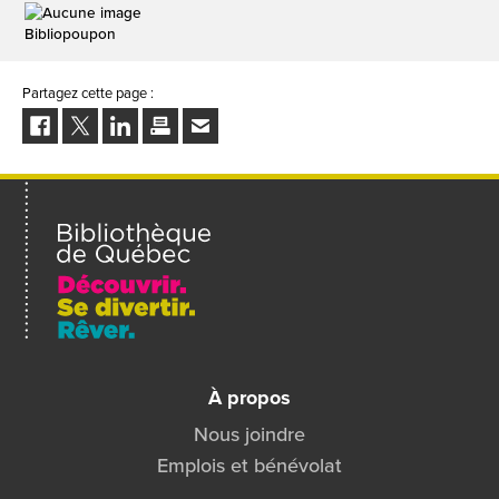
Bibliopoupon
Partagez cette page :
Facebook
Twitter
LinkedIn
Imprimer
Envoyer
à
un
ami
À propos
Nous joindre
Emplois et bénévolat