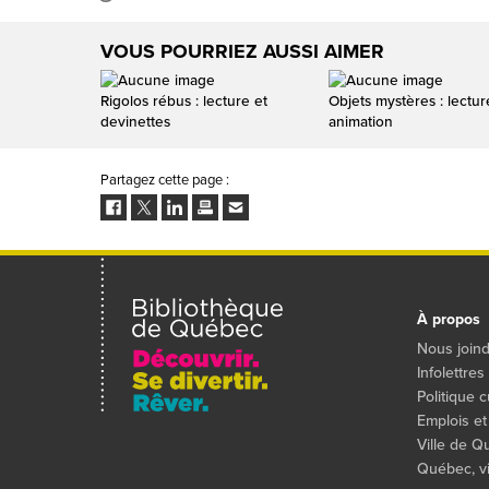
VOUS POURRIEZ AUSSI AIMER
Rigolos rébus : lecture et
Objets mystères : lectur
devinettes
animation
Partagez cette page :
Facebook
Twitter
LinkedIn
Imprimer
Envoyer
à
un
ami
À propos
Nous join
Infolettres
Politique c
Emplois et
Ville de 
Québec, vil