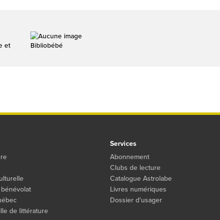
e et
Bibliobébé
Services
dre
Abonnement
Clubs de lecture
ulturelle
Catalogue Astrolabe
 bénévolat
Livres numériques
Québec
Dossier d'usager
le de littérature