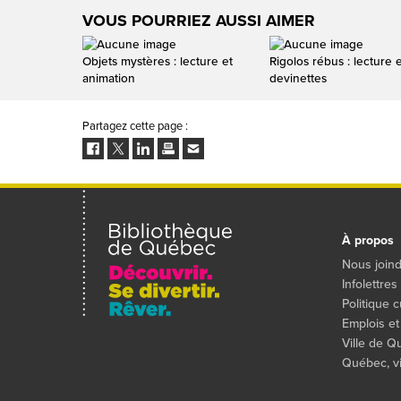
VOUS POURRIEZ AUSSI AIMER
Objets mystères : lecture et
Rigolos rébus : lecture e
animation
devinettes
Partagez cette page :
Facebook
Twitter
LinkedIn
Imprimer
Envoyer
à
un
ami
À propos
Nous join
Infolettres
Politique c
Emplois et
Ville de 
Québec, vil