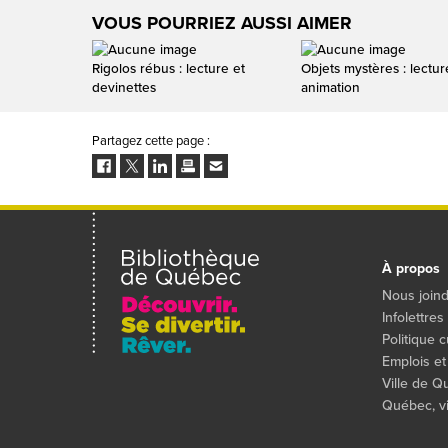
VOUS POURRIEZ AUSSI AIMER
Rigolos rébus : lecture et
Objets mystères : lectur
devinettes
animation
Partagez cette page :
Facebook
Twitter
LinkedIn
Imprimer
Envoyer
à
un
ami
À propos
Nous join
Infolettres
Politique c
Emplois et
Ville de 
Québec, vil