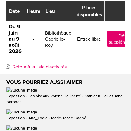
Places
Date
Heure
Lieu
disponibles
Du 9
juin
Bibliothèque
Détail
au 9
-
Gabrielle-
Entrée libre
supplémen
août
Roy
2026
Retour à la liste d'activités
VOUS POURRIEZ AUSSI AIMER
Exposition - Les oiseaux volent... la liberté - Kathleen Hall et Jane
Baronet
Exposition - Ana_Logie - Marie-Josée Gagné