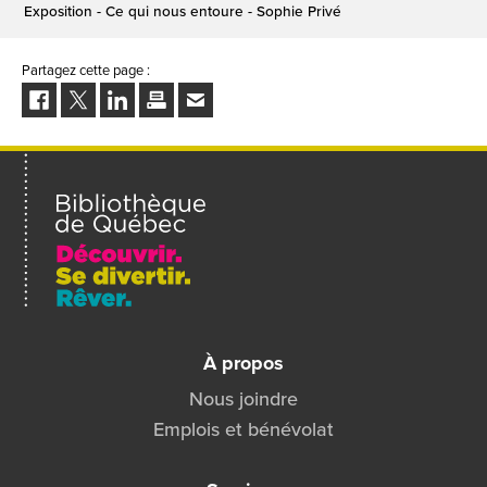
Exposition - Ce qui nous entoure - Sophie Privé
Partagez cette page :
Facebook
Twitter
LinkedIn
Imprimer
Envoyer
à
un
ami
À propos
Nous joindre
Emplois et bénévolat