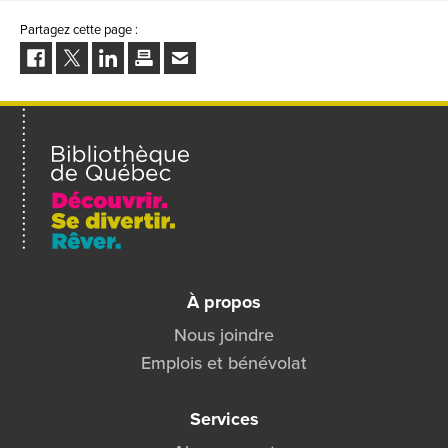
Partagez cette page :
Facebook
Twitter
LinkedIn
Imprimer
Envoyer
à
un
ami
À propos
Nous joindre
Emplois et bénévolat
Services