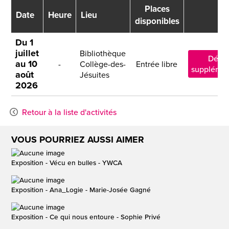
Places
Date
Heure
Lieu
disponibles
Du 1
juillet
Bibliothèque
Détai
au 10
-
Collège-des-
Entrée libre
supplémen
août
Jésuites
2026
Retour à la liste d'activités
VOUS POURRIEZ AUSSI AIMER
Exposition - Vécu en bulles - YWCA
Exposition - Ana_Logie - Marie-Josée Gagné
Exposition - Ce qui nous entoure - Sophie Privé